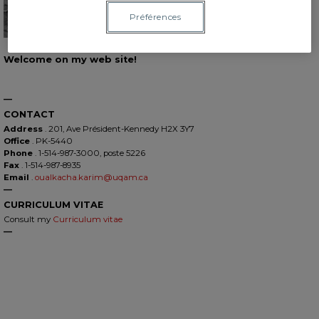
Préférences
Welcome on my web site!
—
CONTACT
Address
. 201, Ave Président-Kennedy H2X 3Y7
Office
. PK-5440
Phone
. 1-514-987-3000, poste 5226
Fax
. 1-514-987-8935
Email
.
oualkacha.karim@uqam.ca
—
CURRICULUM VITAE
Consult my
Curriculum vitae
—